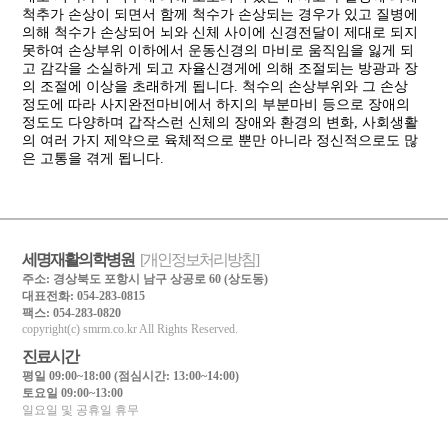
척추가 손상이 되면서 함께 척수가 손상되는 경우가 있고 질병에
의해 척수가 손상되어 뇌와 신체 사이에 신경전달이 제대로 되지
못하여 손상부위 이하에서 운동신경의 마비로 움직임을 잃게 되
고 감각을 소실하게 되고 자율신경게에 의해 조절되는 방광과 장
의 조절에 이상을 초래하게 됩니다. 척수의 손상부위와 그 손상
정도에 따라 사지완전마비에서 하지의 부분마비 등으로 장애의
정도도 다양하며 갑작스런 신체의 장애와 환경의 변화, 사회생활
의 여러 가지 제약으로 육체적으로 뿐만 아니라 정신적으로도 많
은 고통을 겪게 됩니다.
세명재활의학병원
[개인정보처리방침]
주소: 경상북도 포항시 남구 상공로 60 (상도동)
대표전화: 054-283-0815
팩스: 054-283-0820
copyright(c) smrm.co.kr All Rights Reserved.
■
진료시간
평일 09:00~18:00 (점심시간: 13:00~14:00)
토요일 09:00~13:00
일요일 및 공휴일 휴무