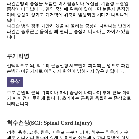
파킨슨병의 증상을 포함한 어지럼증이나 요실금, 기립성 저혈압
증상이 나타납니다. 만약 중뇌에 위축이 일어나면 눈동자 움직임
마비 증상이 생기고 기저핵에 위축이 발생되면 치매가 나타나게
됩니다.
파킨슨 병의 경우 가만히 있을 때 떨리는 증상이 나타나는 반면에
파킨슨 증후군은 움직일 때 떨리는 증상이 나타나는 차이가 있습
니다.
루게릭병
선택적으로 뇌, 척수의 운동신경 세포만이 파괴되는 병으로 파킨
슨병과 마찬가지로 아직까지 원인이 밝혀지지 않은 병입니다.
증상
주로 손발의 근육 위축이나 마비 증상이 나타나며 후에 근육 마비
가 퍼져 걷지 못하게 됩니다. 초기에는 근육만 움찔하는 증상으로
나타납니다.
척수손상(SCI: Spinal Cord Injury)
경추, 흉추, 요추, 천추, 미추로 구분이 되며, 척수는 척추의 가운
데로 지나가며 척수에 의해 보호되어 있는데 사고나 질병에 의해