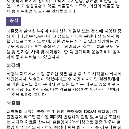
지 못하여 터지게 됩니다. 그 외에 고지혈증, 당뇨병, 비만증, 흡
연, 그리고 심장질환과 약물, 뇌졸중의 가족력, 이전의 뇌졸중 병
력 등이 위험을 일으키는 인자들입니다.
증상
뇌졸중이 발생한 부위에 따라 신체의 일부 또는 전신에 다양한 증
상이 나타날 수 있습니다. 그 정도도 다양해 본인이 잘 느끼지 못
할 정도로 약하기도 하며, 심한 경우는 의식을 잃고 사망하는 경
우도 있습니다. 흔한 증상으로는 언어장애, 심한 두통과 구토, 오
심 및 현기증, 시력 및 시야장애, 한 쪽 팔다리의 운동마비나 감각
마비 등이 나타날 수 있습니다.
뇌경색
뇌경색 치료에서 가장 중요한 것은 발병 후 치료 시작할 때까지의
시간입니다. 뇌혈관이 막혔더라도 수 시간 이내라면 혈전용해제
로 막힌 혈관을 뚫어 주어서 큰 도움 을 받는 경우도 있으며 수 시
간이 지났다고 하더라도 다른 약물을 사용하여 뇌경색이 진행되
는 것을 막아야 합니다.
뇌출혈
뇌출혈의 치료는 출혈 부위, 원인, 출혈량에 따라서 달라집니다.
출혈량이 적으면 흡수될 때까지 안정하며 혈압 및 뇌압을 조절하
는 내과적 치료를 합니다. 출혈양이 20cc이상으로 많은 경우나 출
혈양이 적더라도 제거하면 증상이 회복 될 기대가 큰 경우에는 신